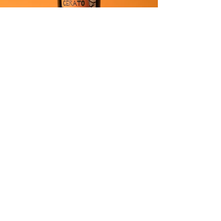
Elios est né de la passion de Nicolà Adamo
et Guido Grillo, deux jeunes amis siciliens
qui, amoureux de leur terre, ont décidé de
reprendre les fermes familiales pour
développer leur potentiel. MODUS BIBENDI
est né de la conviction profonde que le vin
doit être conçu par une vinification naturelle
excluant une intervention invasive et
l'utilisation de substances chimiques. Des
vins qui sont l'expression pure de la nature
et du territoire d'où proviennent les raisins.
Retrouvez la cuvée Macerato en SAQ:
https://www.saq.com/fr/14285684
Visualisez la fiche technique en cliquant sur
l'image.